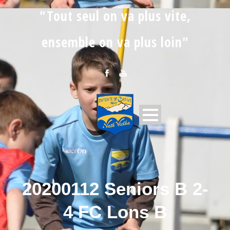
"Tout seul on va plus vite,
ensemble on va plus loin"
20200112 Seniors B 2-
4 FC Lons B