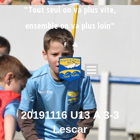
"Tout seul on va plus vite,
ensemble on va plus loin"
20191116 U13 A 3-3
Lescar