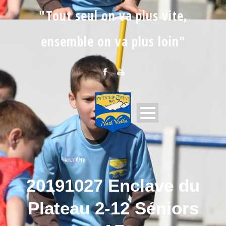
"Tout seul on va plus vite,
ensemble on va plus loin"
20191027 Enclave du
Plateau 2-12 Séniors