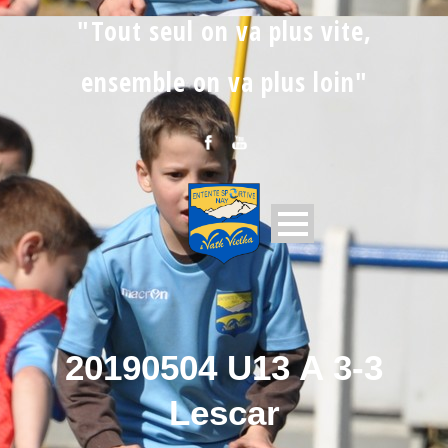
"Tout seul on va plus vite,
ensemble on va plus loin"
20190504 U13 A 3-3
Lescar