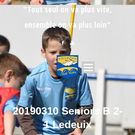
"Tout seul on va plus vite,
ensemble on va plus loin"
20190310 Seniors B 2-
1 Ledeuix