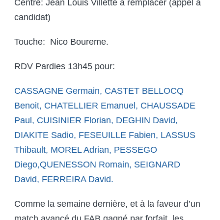
Centre: Jean Louis Villette à remplacer (appel à
candidat)
Touche: Nico Boureme.
RDV Pardies 13h45 pour:
CASSAGNE Germain,
CASTET BELLOCQ
Benoit
,
CHATELLIER Emanuel,
CHAUSSADE
Paul,
CUISINIER Florian,
DEGHIN David
,
DIAKITE Sadio,
FESEUILLE Fabien
,
LASSUS
Thibault,
MOREL Adrian,
PESSEGO
Diego
,
QUENESSON Romain,
SEIGNARD
David,
FERREIRA David.
Comme la semaine dernière, et à la faveur d’un
match avancé du FAB gagné par forfait, les