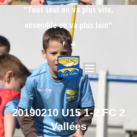
"Tout seul on va plus vite,
ensemble on va plus loin"
20190210 U15 1-2 FC 2
Vallées