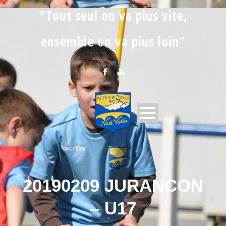
"Tout seul on va plus vite,
ensemble on va plus loin"
20190209 JURANCON
– U17