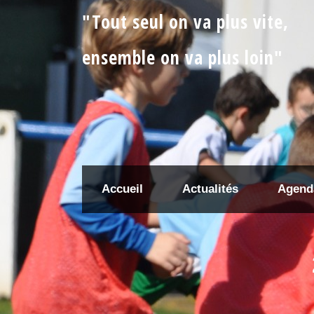
"Tout seul on va plus vite,
ensemble on va plus loin"
Accueil
Actualités
Agend