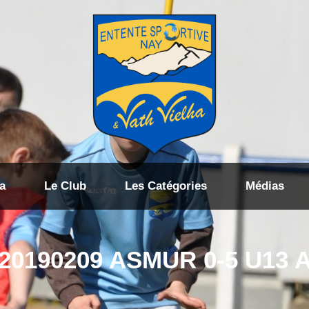
a
Le Club
Les Catégories
Médias
20190209 ASMUR 0-5 U13 