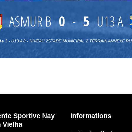
ASMUR B
0
-
5
U13 A
ée 3 - U13 A 8 - NIVEAU 2STADE MUNICIPAL 2 TERRAIN ANNEXE 
ente Sportive Nay
Informations
 Vielha