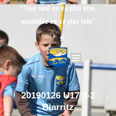
"Tout seul on va plus vite,
ensemble on va plus loin"
20190126 U17 2-2
Biarritz