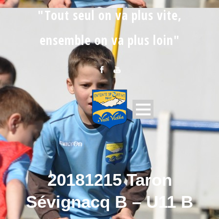
"Tout seul on va plus vite,
ensemble on va plus loin"
20181215 Taron
Sévignacq B – U11 B