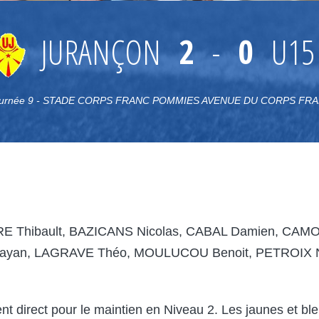
JURANÇON
2
-
0
U15
urnée 9 - STADE CORPS FRANC POMMIES AVENUE DU CORPS FR
E Thibault, BAZICANS Nicolas, CABAL Damien, CAM
Dayan, LAGRAVE Théo, MOULUCOU Benoit, PETROIX 
t direct pour le maintien en Niveau 2. Les jaunes et 