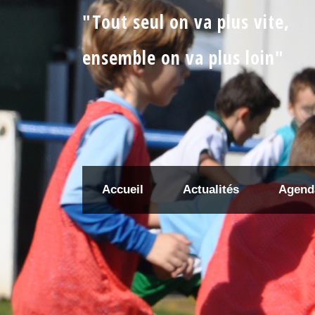
"Tout seul on va plus vite,
ensemble on va plus loin"
Accueil
Actualités
Agend