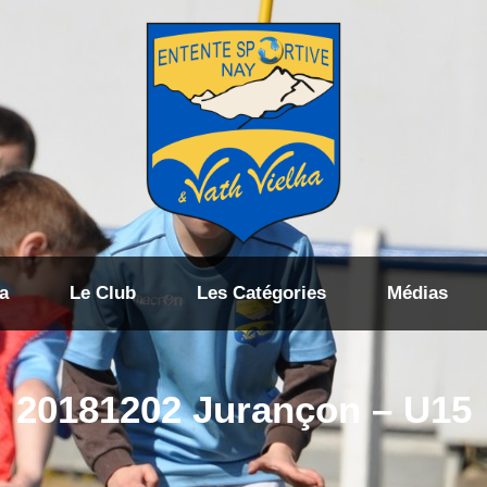
a
Le Club
Les Catégories
Médias
20181202 Jurançon – U15