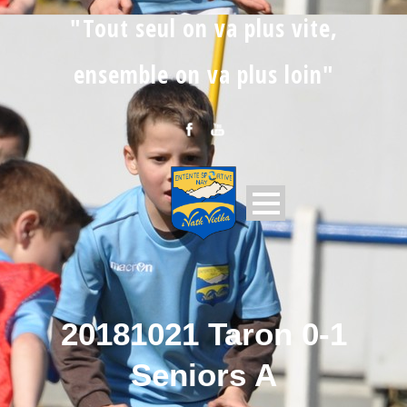
"Tout seul on va plus vite,
ensemble on va plus loin"
20181021 Taron 0-1
Seniors A