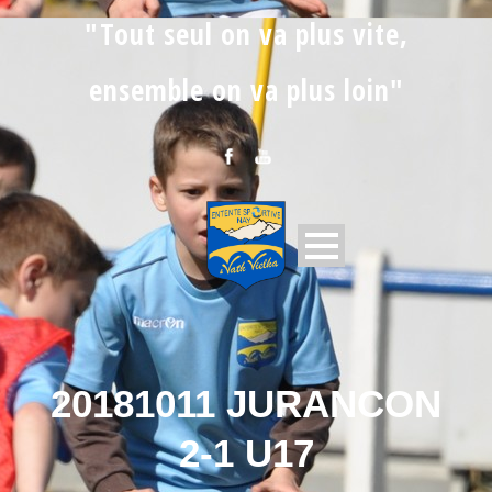
"Tout seul on va plus vite,
ensemble on va plus loin"
20181011 JURANCON
2-1 U17