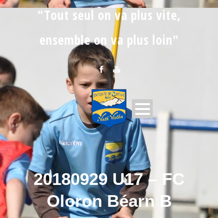
"Tout seul on va plus vite,
ensemble on va plus loin"
20180929 U17 – FC
Oloron Béarn B