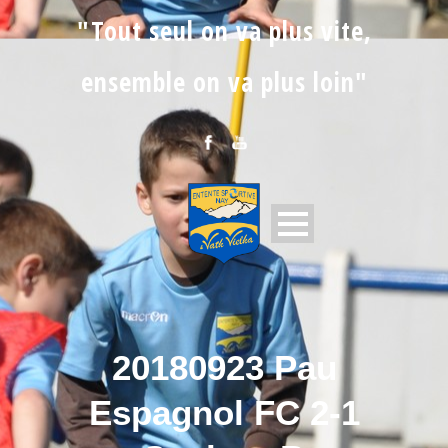
"Tout seul on va plus vite,
ensemble on va plus loin"
20180923 Pau
Espagnol FC 2-1