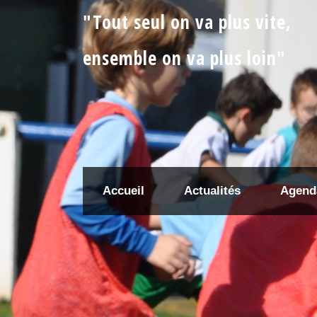
"Tout seul on va plus vite,
ensemble on va plus loin"
Accueil
Actualités
Agend