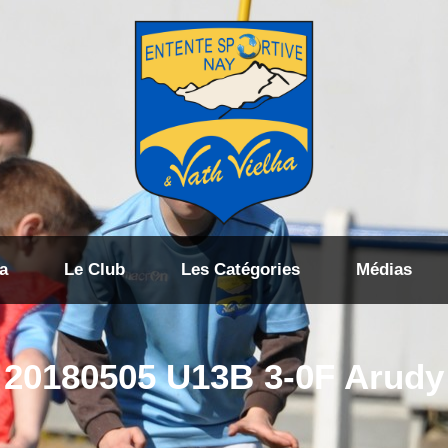
a
Le Club
Les Catégories
Médias
20180505 U13B 3-0F Arudy