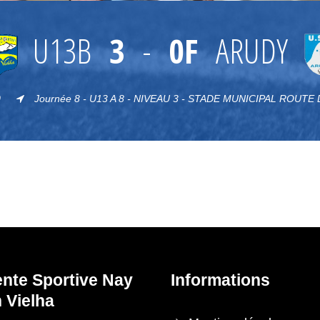
U13B
3
-
0F
ARUDY
0
Journée 8 - U13 A 8 - NIVEAU 3 - STADE MUNICIPAL ROUTE 
ente Sportive Nay
Informations
 Vielha