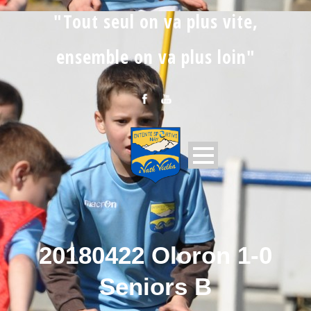
"Tout seul on va plus vite,
ensemble on va plus loin"
20180422 Oloron 1-0
Seniors B