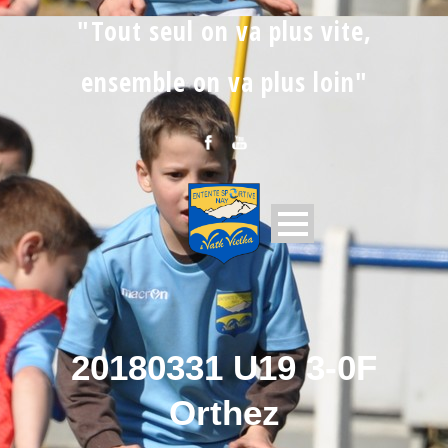
"Tout seul on va plus vite,
ensemble on va plus loin"
20180331 U19 3-0F
Orthez