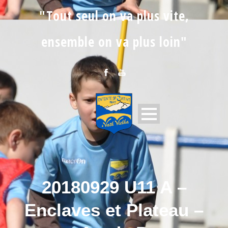
"Tout seul on va plus vite,
ensemble on va plus loin"
20180929 U11 A –
Enclaves et Plateau –