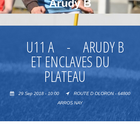
Arudy B
U11 A
-
ARUDY B
ET ENCLAVES DU
PLATEAU
29 Sep 2018 - 10:00
ROUTE D OLORON - 64800
ARROS NAY