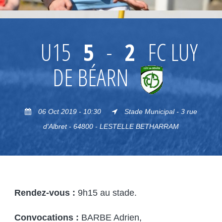
U15
5
-
2
FC LUY
DE BÉARN
06 Oct 2019 - 10:30
Stade Municipal - 3 rue
d'Albret - 64800 - LESTELLE BETHARRAM
Rendez-vous :
9h15 au stade.
Convocations :
BARBE Adrien,