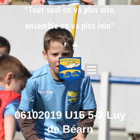
"Tout seul on va plus vite,
ensemble on va plus loin"
06102019 U15 5-2 Luy
de Béarn