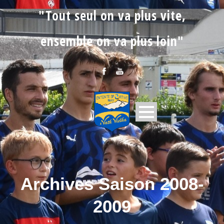
"Tout seul on va plus vite,
ensemble on va plus loin"
Archives Saison 2008-
2009