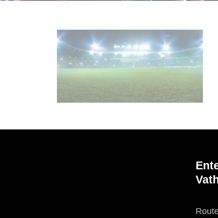
Ent
Vath
Route