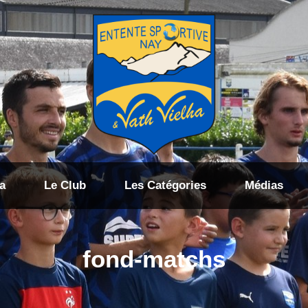
a
Le Club
Les Catégories
Médias
fond-matchs