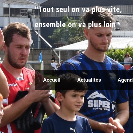
"Tout seul on va plus vite,
ensemble on va plus loin"
Accueil
Actualités
Agend